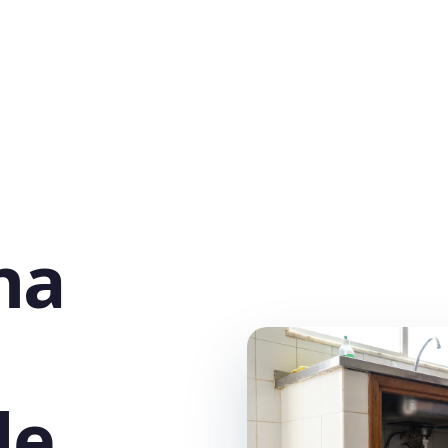
na
de,