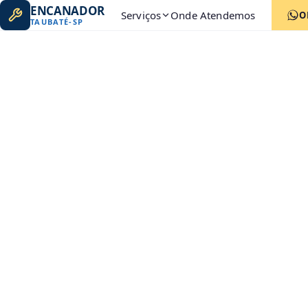
ENCANADOR
Serviços
Onde Atendemos
O
TAUBATÉ
-
SP