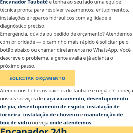
Encanador Taubaté
e tenha ao seu lado uma equipe
técnica pronta para resolver vazamentos, entupimentos,
instalações e reparos hidráulicos com agilidade e
diagnóstico preciso.
Emergência, dúvida ou pedido de orçamento? Atendemos
com prioridade — o caminho mais rápido é solicitar pelo
botão abaixo ou chamar diretamente no WhatsApp. Você
descreve o problema, a gente avalia e já adianta o
próximo passo.
SOLICITAR ORÇAMENTO
Atendemos todos os bairros de Taubaté e região. Conheça
nossos serviços de
caça vazamento
,
desentupimento
de pia
,
desentupimento de esgoto
,
instalação de
torneira
,
instalação de chuveiro
e
manutenção de
box de vidro
ou veja
onde atendemos
.
Encanador 24h