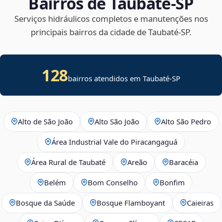
Bairros de Taubaté‑SP
Serviços hidráulicos completos e manutenções nos
principais bairros da cidade de Taubaté‑SP.
128
bairros atendidos em Taubaté-SP
Alto de São João
Alto São João
Alto São Pedro
Área Industrial Vale do Piracangaguá
Área Rural de Taubaté
Areão
Baracéia
Belém
Bom Conselho
Bonfim
Bosque da Saúde
Bosque Flamboyant
Caieiras