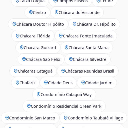
Caixa D’água
Campos Elíseos
CECAP
Centro
Chácara do Visconde
Chácara Doutor Hipólito
Chácara Dr. Hipólito
Chácara Flórida
Chácara Fonte Imaculada
Chácara Guizard
Chácara Santa Maria
Chácara São Félix
Chácara Silvestre
Chácaras Cataguá
Chácaras Reunidas Brasil
Chafariz
Cidade Deus
Cidade Jardim
Condomínio Cataguá Way
Condomínio Residencial Green Park
Condomínio San Marco
Condomínio Taubaté Village