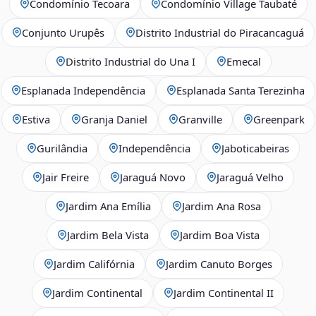
Condomínio Tecoara
Condomínio Village Taubaté
Conjunto Urupês
Distrito Industrial do Piracancaguá
Distrito Industrial do Una I
Emecal
Esplanada Independência
Esplanada Santa Terezinha
Estiva
Granja Daniel
Granville
Greenpark
Gurilândia
Independência
Jaboticabeiras
Jair Freire
Jaraguá Novo
Jaraguá Velho
Jardim Ana Emília
Jardim Ana Rosa
Jardim Bela Vista
Jardim Boa Vista
Jardim Califórnia
Jardim Canuto Borges
Jardim Continental
Jardim Continental II