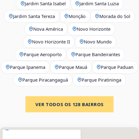
Jardim Santa Isabel
Jardim Santa Luzia
Jardim Santa Tereza
Monção
Morada do Sol
Nova América
Novo Horizonte
Novo Horizonte II
Novo Mundo
Parque Aeroporto
Parque Bandeirantes
Parque Ipanema
Parque Mauá
Parque Paduan
Parque Piracangaguá
Parque Piratininga
VER TODOS OS
128
BAIRROS