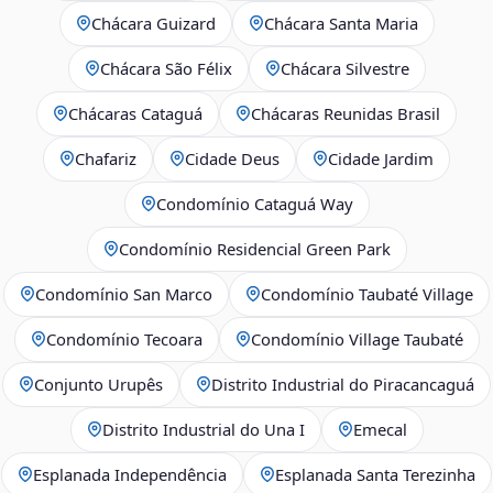
Chácara Guizard
Chácara Santa Maria
Chácara São Félix
Chácara Silvestre
Chácaras Cataguá
Chácaras Reunidas Brasil
Chafariz
Cidade Deus
Cidade Jardim
Condomínio Cataguá Way
Condomínio Residencial Green Park
Condomínio San Marco
Condomínio Taubaté Village
Condomínio Tecoara
Condomínio Village Taubaté
Conjunto Urupês
Distrito Industrial do Piracancaguá
Distrito Industrial do Una I
Emecal
Esplanada Independência
Esplanada Santa Terezinha