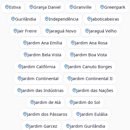
Estiva
Granja Daniel
Granville
Greenpark
Gurilândia
Independência
Jaboticabeiras
Jair Freire
Jaraguá Novo
Jaraguá Velho
Jardim Ana Emília
Jardim Ana Rosa
Jardim Bela Vista
Jardim Boa Vista
Jardim Califórnia
Jardim Canuto Borges
Jardim Continental
Jardim Continental II
Jardim das Indústrias
Jardim das Nações
Jardim de Alá
Jardim do Sol
Jardim dos Pássaros
Jardim Eulália
Jardim Garcez
Jardim Gurilândia