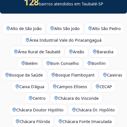
128
bairros atendidos em Taubaté-SP
Alto de São João
Alto São João
Alto São Pedro
Área Industrial Vale do Piracangaguá
Área Rural de Taubaté
Areão
Baracéia
Belém
Bom Conselho
Bonfim
Bosque da Saúde
Bosque Flamboyant
Caieiras
Caixa D’água
Campos Elíseos
CECAP
Centro
Chácara do Visconde
Chácara Doutor Hipólito
Chácara Dr. Hipólito
Chácara Flórida
Chácara Fonte Imaculada