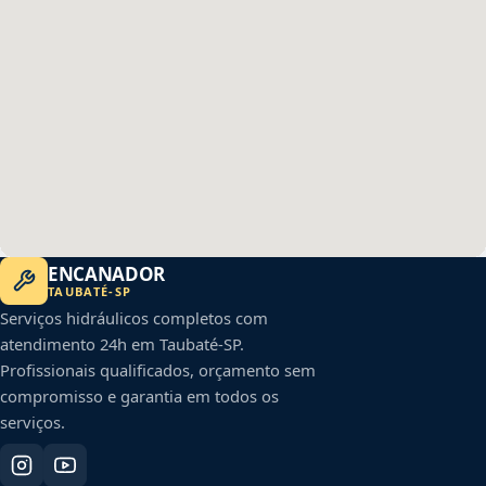
ENCANADOR
TAUBATÉ
-
SP
Serviços hidráulicos completos com
atendimento 24h em
Taubaté
-
SP
.
Profissionais qualificados, orçamento sem
compromisso e garantia em todos os
serviços.