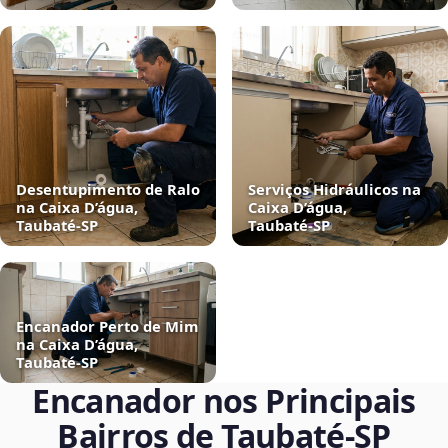
Desentupimento de Ralo
Serviços Hidráulicos na
na Caixa D’água,
Caixa D’água,
Taubaté‑SP
Taubaté‑SP
Encanador Perto de Mim
na Caixa D’água,
Taubaté‑SP
Encanador nos Principais
Bairros de Taubaté‑SP