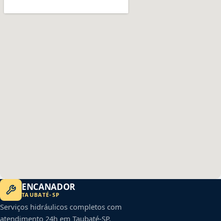
ENCANADOR
TAUBATÉ
-
SP
Serviços hidráulicos completos com
atendimento 24h em
Taubaté
-
SP
.