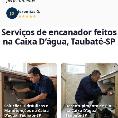
perfeitamente!
Jeremias D.
JD
Serviços de encanador feitos
na Caixa D’água, Taubaté‑SP
Soluções Hidráulicas e
Desentupimento de Pia
Manutenções na Caixa
na Caixa D’água,
D’água, Taubaté‑SP
Taubaté‑SP