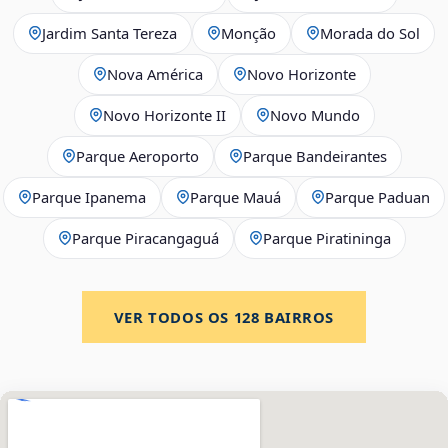
Jardim Santa Tereza
Monção
Morada do Sol
Nova América
Novo Horizonte
Novo Horizonte II
Novo Mundo
Parque Aeroporto
Parque Bandeirantes
Parque Ipanema
Parque Mauá
Parque Paduan
Parque Piracangaguá
Parque Piratininga
VER TODOS OS
128
BAIRROS