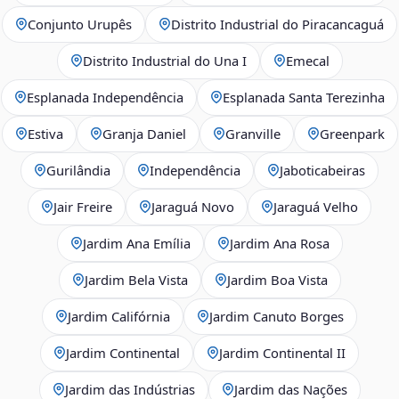
Conjunto Urupês
Distrito Industrial do Piracancaguá
Distrito Industrial do Una I
Emecal
Esplanada Independência
Esplanada Santa Terezinha
Estiva
Granja Daniel
Granville
Greenpark
Gurilândia
Independência
Jaboticabeiras
Jair Freire
Jaraguá Novo
Jaraguá Velho
Jardim Ana Emília
Jardim Ana Rosa
Jardim Bela Vista
Jardim Boa Vista
Jardim Califórnia
Jardim Canuto Borges
Jardim Continental
Jardim Continental II
Jardim das Indústrias
Jardim das Nações