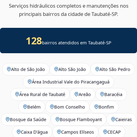
Serviços hidráulicos completos e manutenções nos
principais bairros da cidade de Taubaté‑SP.
128
bairros atendidos em Taubaté-SP
Alto de São João
Alto São João
Alto São Pedro
Área Industrial Vale do Piracangaguá
Área Rural de Taubaté
Areão
Baracéia
Belém
Bom Conselho
Bonfim
Bosque da Saúde
Bosque Flamboyant
Caieiras
Caixa D’água
Campos Elíseos
CECAP