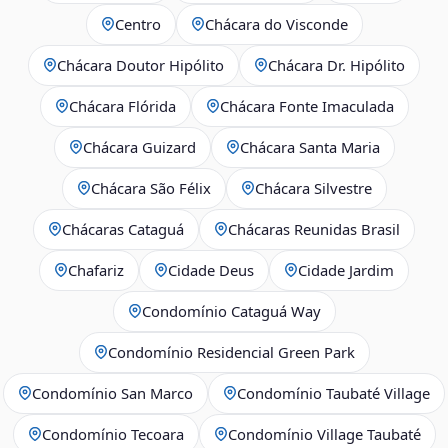
Centro
Chácara do Visconde
Chácara Doutor Hipólito
Chácara Dr. Hipólito
Chácara Flórida
Chácara Fonte Imaculada
Chácara Guizard
Chácara Santa Maria
Chácara São Félix
Chácara Silvestre
Chácaras Cataguá
Chácaras Reunidas Brasil
Chafariz
Cidade Deus
Cidade Jardim
Condomínio Cataguá Way
Condomínio Residencial Green Park
Condomínio San Marco
Condomínio Taubaté Village
Condomínio Tecoara
Condomínio Village Taubaté