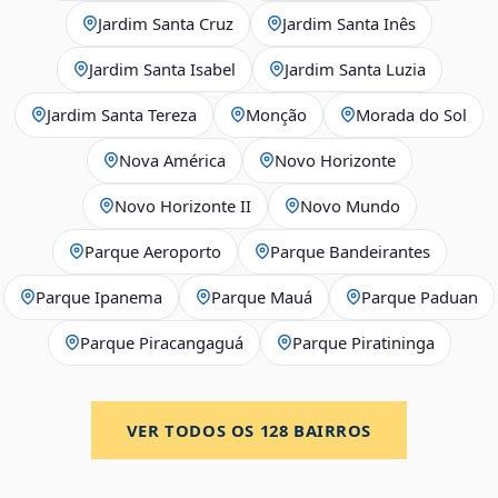
Jardim Santa Cruz
Jardim Santa Inês
Jardim Santa Isabel
Jardim Santa Luzia
Jardim Santa Tereza
Monção
Morada do Sol
Nova América
Novo Horizonte
Novo Horizonte II
Novo Mundo
Parque Aeroporto
Parque Bandeirantes
Parque Ipanema
Parque Mauá
Parque Paduan
Parque Piracangaguá
Parque Piratininga
VER TODOS OS
128
BAIRROS