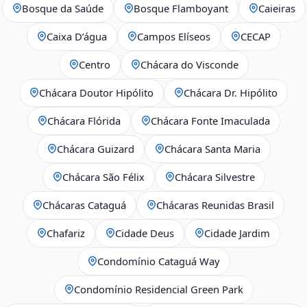
Bosque da Saúde
Bosque Flamboyant
Caieiras
Caixa D’água
Campos Elíseos
CECAP
Centro
Chácara do Visconde
Chácara Doutor Hipólito
Chácara Dr. Hipólito
Chácara Flórida
Chácara Fonte Imaculada
Chácara Guizard
Chácara Santa Maria
Chácara São Félix
Chácara Silvestre
Chácaras Cataguá
Chácaras Reunidas Brasil
Chafariz
Cidade Deus
Cidade Jardim
Condomínio Cataguá Way
Condomínio Residencial Green Park