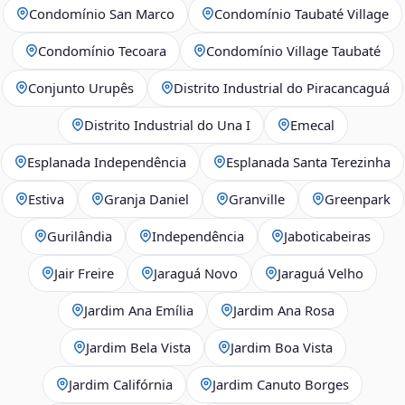
Condomínio San Marco
Condomínio Taubaté Village
Condomínio Tecoara
Condomínio Village Taubaté
Conjunto Urupês
Distrito Industrial do Piracancaguá
Distrito Industrial do Una I
Emecal
Esplanada Independência
Esplanada Santa Terezinha
Estiva
Granja Daniel
Granville
Greenpark
Gurilândia
Independência
Jaboticabeiras
Jair Freire
Jaraguá Novo
Jaraguá Velho
Jardim Ana Emília
Jardim Ana Rosa
Jardim Bela Vista
Jardim Boa Vista
Jardim Califórnia
Jardim Canuto Borges