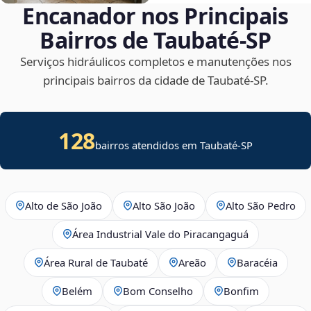
Encanador nos Principais
Bairros de Taubaté‑SP
Serviços hidráulicos completos e manutenções nos
principais bairros da cidade de Taubaté‑SP.
128
bairros atendidos em Taubaté-SP
Alto de São João
Alto São João
Alto São Pedro
Área Industrial Vale do Piracangaguá
Área Rural de Taubaté
Areão
Baracéia
Belém
Bom Conselho
Bonfim