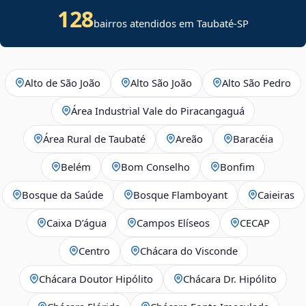
128
bairros atendidos em Taubaté-SP
Alto de São João
Alto São João
Alto São Pedro
Área Industrial Vale do Piracangaguá
Área Rural de Taubaté
Areão
Baracéia
Belém
Bom Conselho
Bonfim
Bosque da Saúde
Bosque Flamboyant
Caieiras
Caixa D’água
Campos Elíseos
CECAP
Centro
Chácara do Visconde
Chácara Doutor Hipólito
Chácara Dr. Hipólito