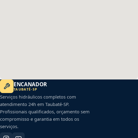
ENCANADOR
TAUBATÉ
-
SP
Serviços hidráulicos completos com
atendimento 24h em
Taubaté
-
SP
.
Profissionais qualificados, orçamento sem
compromisso e garantia em todos os
serviços.