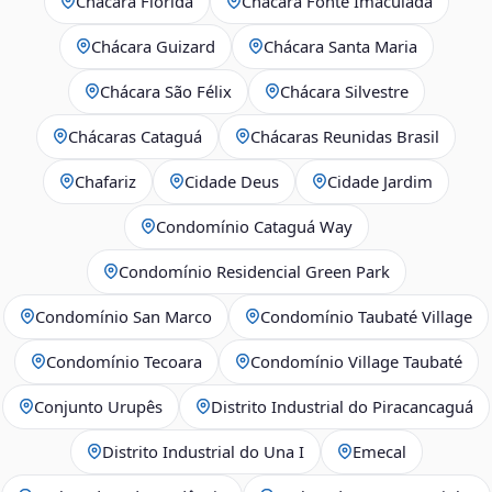
Chácara Flórida
Chácara Fonte Imaculada
Chácara Guizard
Chácara Santa Maria
Chácara São Félix
Chácara Silvestre
Chácaras Cataguá
Chácaras Reunidas Brasil
Chafariz
Cidade Deus
Cidade Jardim
Condomínio Cataguá Way
Condomínio Residencial Green Park
Condomínio San Marco
Condomínio Taubaté Village
Condomínio Tecoara
Condomínio Village Taubaté
Conjunto Urupês
Distrito Industrial do Piracancaguá
Distrito Industrial do Una I
Emecal