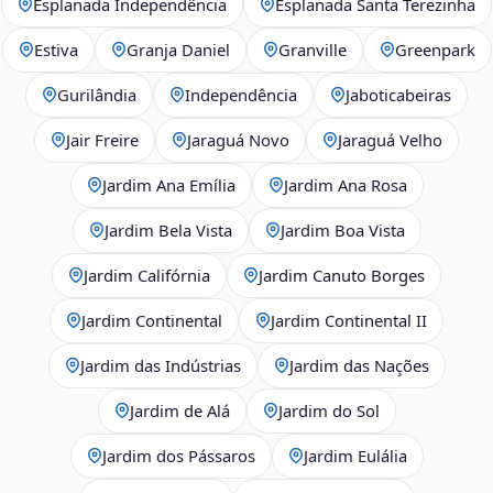
Esplanada Independência
Esplanada Santa Terezinha
Estiva
Granja Daniel
Granville
Greenpark
Gurilândia
Independência
Jaboticabeiras
Jair Freire
Jaraguá Novo
Jaraguá Velho
Jardim Ana Emília
Jardim Ana Rosa
Jardim Bela Vista
Jardim Boa Vista
Jardim Califórnia
Jardim Canuto Borges
Jardim Continental
Jardim Continental II
Jardim das Indústrias
Jardim das Nações
Jardim de Alá
Jardim do Sol
Jardim dos Pássaros
Jardim Eulália