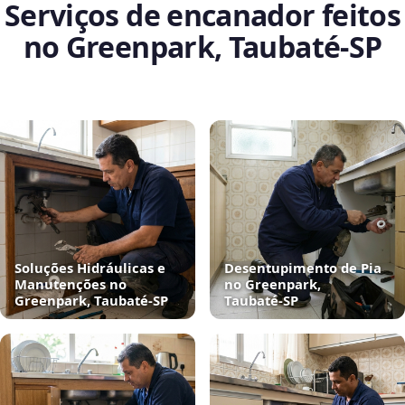
Serviços de encanador feitos
no Greenpark, Taubaté‑SP
Soluções Hidráulicas e
Desentupimento de Pia
Manutenções no
no Greenpark,
Greenpark, Taubaté‑SP
Taubaté‑SP