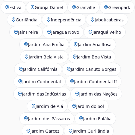
Estiva
Granja Daniel
Granville
Greenpark
Gurilândia
Independência
Jaboticabeiras
Jair Freire
Jaraguá Novo
Jaraguá Velho
Jardim Ana Emília
Jardim Ana Rosa
Jardim Bela Vista
Jardim Boa Vista
Jardim Califórnia
Jardim Canuto Borges
Jardim Continental
Jardim Continental II
Jardim das Indústrias
Jardim das Nações
Jardim de Alá
Jardim do Sol
Jardim dos Pássaros
Jardim Eulália
Jardim Garcez
Jardim Gurilândia