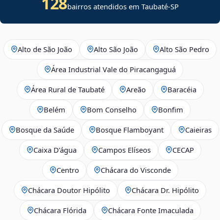
128
bairros atendidos em Taubaté-SP
Alto de São João
Alto São João
Alto São Pedro
Área Industrial Vale do Piracangaguá
Área Rural de Taubaté
Areão
Baracéia
Belém
Bom Conselho
Bonfim
Bosque da Saúde
Bosque Flamboyant
Caieiras
Caixa D’água
Campos Elíseos
CECAP
Centro
Chácara do Visconde
Chácara Doutor Hipólito
Chácara Dr. Hipólito
Chácara Flórida
Chácara Fonte Imaculada