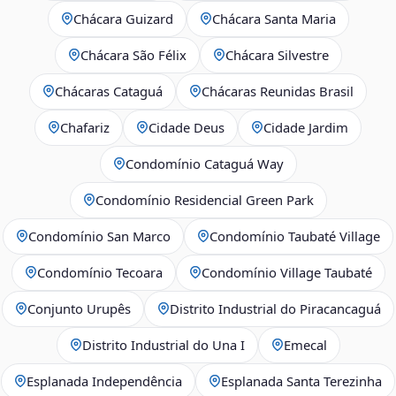
Chácara Guizard
Chácara Santa Maria
Chácara São Félix
Chácara Silvestre
Chácaras Cataguá
Chácaras Reunidas Brasil
Chafariz
Cidade Deus
Cidade Jardim
Condomínio Cataguá Way
Condomínio Residencial Green Park
Condomínio San Marco
Condomínio Taubaté Village
Condomínio Tecoara
Condomínio Village Taubaté
Conjunto Urupês
Distrito Industrial do Piracancaguá
Distrito Industrial do Una I
Emecal
Esplanada Independência
Esplanada Santa Terezinha