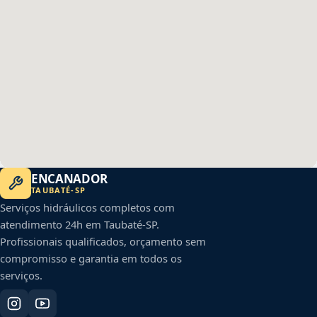
ENCANADOR
TAUBATÉ
-
SP
Serviços hidráulicos completos com
atendimento 24h em
Taubaté
-
SP
.
Profissionais qualificados, orçamento sem
compromisso e garantia em todos os
serviços.