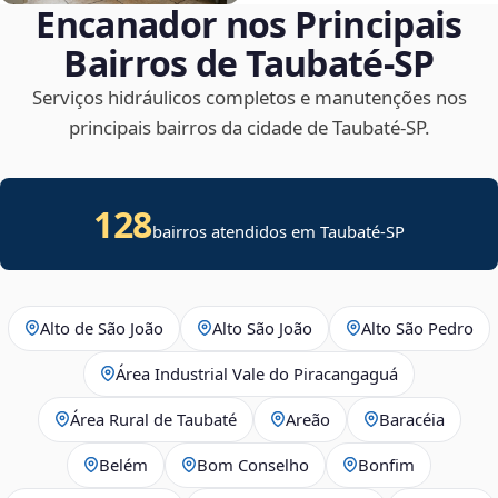
Encanador nos Principais
Bairros de Taubaté‑SP
Serviços hidráulicos completos e manutenções nos
principais bairros da cidade de Taubaté‑SP.
128
bairros atendidos em Taubaté-SP
Alto de São João
Alto São João
Alto São Pedro
Área Industrial Vale do Piracangaguá
Área Rural de Taubaté
Areão
Baracéia
Belém
Bom Conselho
Bonfim