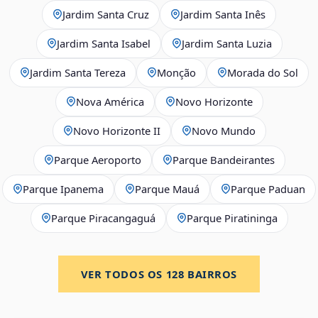
Jardim Santa Cruz
Jardim Santa Inês
Jardim Santa Isabel
Jardim Santa Luzia
Jardim Santa Tereza
Monção
Morada do Sol
Nova América
Novo Horizonte
Novo Horizonte II
Novo Mundo
Parque Aeroporto
Parque Bandeirantes
Parque Ipanema
Parque Mauá
Parque Paduan
Parque Piracangaguá
Parque Piratininga
VER TODOS OS
128
BAIRROS