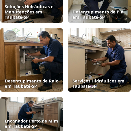
Soluções Hidráulicas e
Manutenções em
Desentupimento de Pia
Taubaté‑SP
em Taubaté‑SP
Desentupimento de Ralo
Serviços Hidráulicos em
em Taubaté‑SP
Taubaté‑SP
Encanador Perto de Mim
em Taubaté‑SP