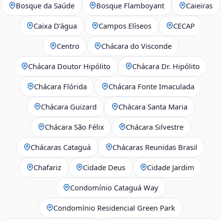
Bosque da Saúde
Bosque Flamboyant
Caieiras
Caixa D’água
Campos Elíseos
CECAP
Centro
Chácara do Visconde
Chácara Doutor Hipólito
Chácara Dr. Hipólito
Chácara Flórida
Chácara Fonte Imaculada
Chácara Guizard
Chácara Santa Maria
Chácara São Félix
Chácara Silvestre
Chácaras Cataguá
Chácaras Reunidas Brasil
Chafariz
Cidade Deus
Cidade Jardim
Condomínio Cataguá Way
Condomínio Residencial Green Park