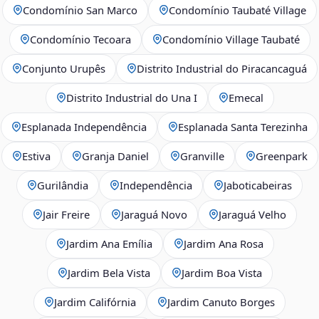
Condomínio San Marco
Condomínio Taubaté Village
Condomínio Tecoara
Condomínio Village Taubaté
Conjunto Urupês
Distrito Industrial do Piracancaguá
Distrito Industrial do Una I
Emecal
Esplanada Independência
Esplanada Santa Terezinha
Estiva
Granja Daniel
Granville
Greenpark
Gurilândia
Independência
Jaboticabeiras
Jair Freire
Jaraguá Novo
Jaraguá Velho
Jardim Ana Emília
Jardim Ana Rosa
Jardim Bela Vista
Jardim Boa Vista
Jardim Califórnia
Jardim Canuto Borges