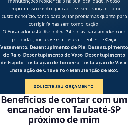
manutenções residenciais na sua localidade. Nosso
compromisso é entregar rapidez, segurança e ótimo
custo-benefício, tanto para evitar problemas quanto para
corrigir falhas sem complicação.
O Encanador está disponível 24 horas para atender com
prontidão, inclusive em casos urgentes de
Caça
Vazamento
,
Desentupimento de Pia
,
Desentupimento
de Ralo
,
Desentupimento de Vaso
,
Desentupimento
de Esgoto
,
Instalação de Torneira
,
Instalação de Vaso
,
Instalação de Chuveiro
e
Manutenção de Box
.
SOLICITE SEU ORÇAMENTO
Benefícios de contar com um
encanador em Taubaté‑SP
próximo de mim