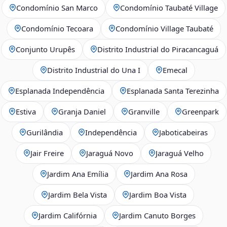
Condomínio San Marco
Condomínio Taubaté Village
Condomínio Tecoara
Condomínio Village Taubaté
Conjunto Urupês
Distrito Industrial do Piracancaguá
Distrito Industrial do Una I
Emecal
Esplanada Independência
Esplanada Santa Terezinha
Estiva
Granja Daniel
Granville
Greenpark
Gurilândia
Independência
Jaboticabeiras
Jair Freire
Jaraguá Novo
Jaraguá Velho
Jardim Ana Emília
Jardim Ana Rosa
Jardim Bela Vista
Jardim Boa Vista
Jardim Califórnia
Jardim Canuto Borges