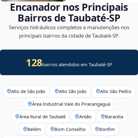
Encanador nos Principais
Bairros de Taubaté‑SP
Serviços hidráulicos completos e manutenções nos
principais bairros da cidade de Taubaté‑SP.
128
bairros atendidos em Taubaté-SP
Alto de São João
Alto São João
Alto São Pedro
Área Industrial Vale do Piracangaguá
Área Rural de Taubaté
Areão
Baracéia
Belém
Bom Conselho
Bonfim