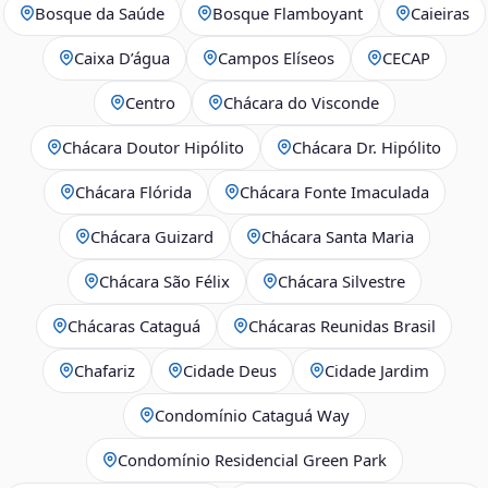
Bosque da Saúde
Bosque Flamboyant
Caieiras
Caixa D’água
Campos Elíseos
CECAP
Centro
Chácara do Visconde
Chácara Doutor Hipólito
Chácara Dr. Hipólito
Chácara Flórida
Chácara Fonte Imaculada
Chácara Guizard
Chácara Santa Maria
Chácara São Félix
Chácara Silvestre
Chácaras Cataguá
Chácaras Reunidas Brasil
Chafariz
Cidade Deus
Cidade Jardim
Condomínio Cataguá Way
Condomínio Residencial Green Park