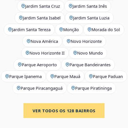
Jardim Santa Cruz
Jardim Santa Inês
Jardim Santa Isabel
Jardim Santa Luzia
Jardim Santa Tereza
Monção
Morada do Sol
Nova América
Novo Horizonte
Novo Horizonte II
Novo Mundo
Parque Aeroporto
Parque Bandeirantes
Parque Ipanema
Parque Mauá
Parque Paduan
Parque Piracangaguá
Parque Piratininga
VER TODOS OS
128
BAIRROS