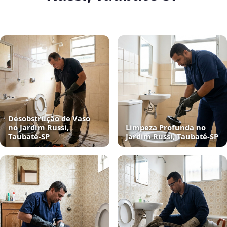
Desobstrução de Vaso
no Jardim Russi,
Limpeza Profunda no
Taubaté‑SP
Jardim Russi, Taubaté‑SP