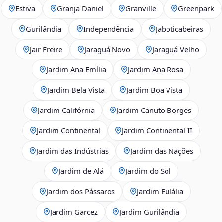
Estiva
Granja Daniel
Granville
Greenpark
Gurilândia
Independência
Jaboticabeiras
Jair Freire
Jaraguá Novo
Jaraguá Velho
Jardim Ana Emília
Jardim Ana Rosa
Jardim Bela Vista
Jardim Boa Vista
Jardim Califórnia
Jardim Canuto Borges
Jardim Continental
Jardim Continental II
Jardim das Indústrias
Jardim das Nações
Jardim de Alá
Jardim do Sol
Jardim dos Pássaros
Jardim Eulália
Jardim Garcez
Jardim Gurilândia