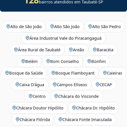
bairros atendidos em Taubaté-SP
Alto de São João
Alto São João
Alto São Pedro
Área Industrial Vale do Piracangaguá
Área Rural de Taubaté
Areão
Baracéia
Belém
Bom Conselho
Bonfim
Bosque da Saúde
Bosque Flamboyant
Caieiras
Caixa D’água
Campos Elíseos
CECAP
Centro
Chácara do Visconde
Chácara Doutor Hipólito
Chácara Dr. Hipólito
Chácara Flórida
Chácara Fonte Imaculada