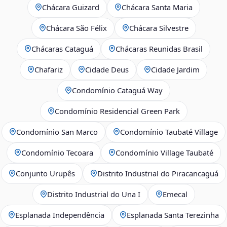
Chácara Guizard
Chácara Santa Maria
Chácara São Félix
Chácara Silvestre
Chácaras Cataguá
Chácaras Reunidas Brasil
Chafariz
Cidade Deus
Cidade Jardim
Condomínio Cataguá Way
Condomínio Residencial Green Park
Condomínio San Marco
Condomínio Taubaté Village
Condomínio Tecoara
Condomínio Village Taubaté
Conjunto Urupês
Distrito Industrial do Piracancaguá
Distrito Industrial do Una I
Emecal
Esplanada Independência
Esplanada Santa Terezinha