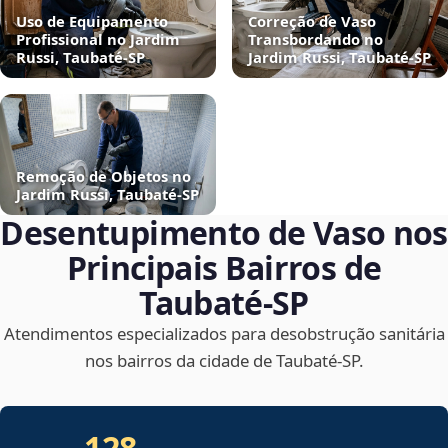
Uso de Equipamento
Correção de Vaso
Profissional no Jardim
Transbordando no
Russi, Taubaté‑SP
Jardim Russi, Taubaté‑SP
Remoção de Objetos no
Jardim Russi, Taubaté‑SP
Desentupimento de Vaso nos
Principais Bairros de
Taubaté‑SP
Atendimentos especializados para desobstrução sanitária
nos bairros da cidade de Taubaté‑SP.
128