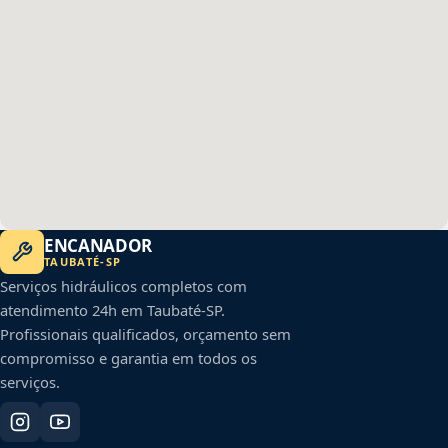
ENCANADOR
TAUBATÉ
-
SP
Serviços hidráulicos completos com
atendimento 24h em
Taubaté
-
SP
.
Profissionais qualificados, orçamento sem
compromisso e garantia em todos os
serviços.