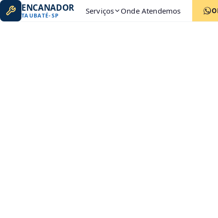
ENCANADOR
Serviços
Onde Atendemos
O
TAUBATÉ
-
SP