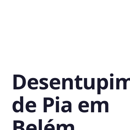
Desentupi
de Pia em
Belém,