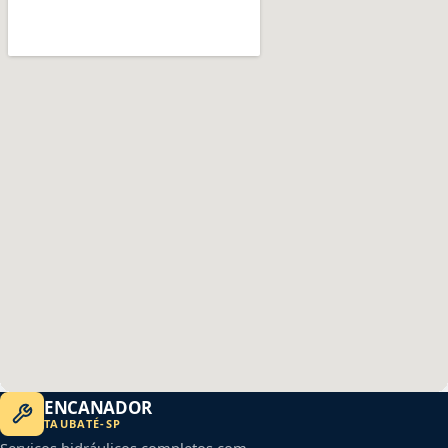
ENCANADOR
TAUBATÉ
-
SP
Serviços hidráulicos completos com