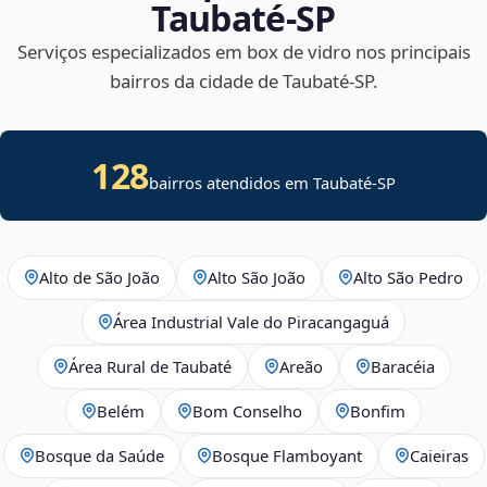
Taubaté‑SP
Serviços especializados em box de vidro nos principais
bairros da cidade de Taubaté‑SP.
128
bairros atendidos em Taubaté-SP
Alto de São João
Alto São João
Alto São Pedro
Área Industrial Vale do Piracangaguá
Área Rural de Taubaté
Areão
Baracéia
Belém
Bom Conselho
Bonfim
Bosque da Saúde
Bosque Flamboyant
Caieiras