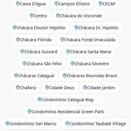
Caixa D’água
Campos Elíseos
CECAP
Centro
Chácara do Visconde
Chácara Doutor Hipólito
Chácara Dr. Hipólito
Chácara Flórida
Chácara Fonte Imaculada
Chácara Guizard
Chácara Santa Maria
Chácara São Félix
Chácara Silvestre
Chácaras Cataguá
Chácaras Reunidas Brasil
Chafariz
Cidade Deus
Cidade Jardim
Condomínio Cataguá Way
Condomínio Residencial Green Park
Condomínio San Marco
Condomínio Taubaté Village