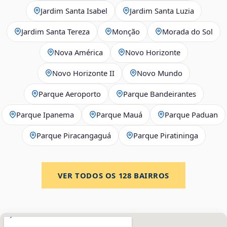
Jardim Santa Isabel
Jardim Santa Luzia
Jardim Santa Tereza
Monção
Morada do Sol
Nova América
Novo Horizonte
Novo Horizonte II
Novo Mundo
Parque Aeroporto
Parque Bandeirantes
Parque Ipanema
Parque Mauá
Parque Paduan
Parque Piracangaguá
Parque Piratininga
VER TODOS OS
128
BAIRROS