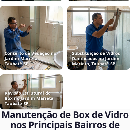
Conserto de Vedação no
Substituição de Vidros
Jardim Marieta,
Danificados no Jardim
Taubaté‑SP
Marieta, Taubaté‑SP
Revisão Estrutural do
Box no Jardim Marieta,
Taubaté‑SP
Manutenção de Box de Vidro
nos Principais Bairros de