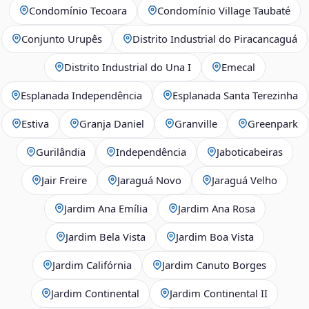
Condomínio Tecoara
Condomínio Village Taubaté
Conjunto Urupês
Distrito Industrial do Piracancaguá
Distrito Industrial do Una I
Emecal
Esplanada Independência
Esplanada Santa Terezinha
Estiva
Granja Daniel
Granville
Greenpark
Gurilândia
Independência
Jaboticabeiras
Jair Freire
Jaraguá Novo
Jaraguá Velho
Jardim Ana Emília
Jardim Ana Rosa
Jardim Bela Vista
Jardim Boa Vista
Jardim Califórnia
Jardim Canuto Borges
Jardim Continental
Jardim Continental II