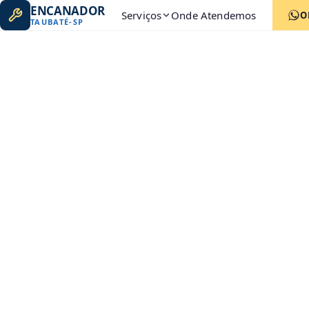
ENCANADOR
Serviços
Onde Atendemos
O
TAUBATÉ
-
SP