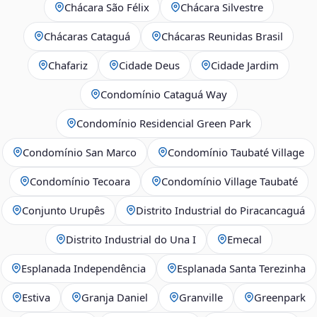
Chácara São Félix
Chácara Silvestre
Chácaras Cataguá
Chácaras Reunidas Brasil
Chafariz
Cidade Deus
Cidade Jardim
Condomínio Cataguá Way
Condomínio Residencial Green Park
Condomínio San Marco
Condomínio Taubaté Village
Condomínio Tecoara
Condomínio Village Taubaté
Conjunto Urupês
Distrito Industrial do Piracancaguá
Distrito Industrial do Una I
Emecal
Esplanada Independência
Esplanada Santa Terezinha
Estiva
Granja Daniel
Granville
Greenpark