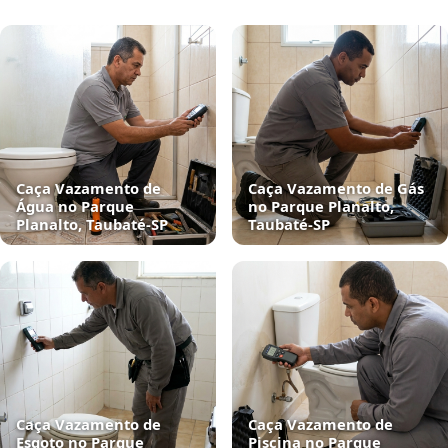
Caça Vazamento de
Caça Vazamento de Gás
Água no Parque
no Parque Planalto,
Planalto, Taubaté‑SP
Taubaté‑SP
Caça Vazamento de
Caça Vazamento de
Esgoto no Parque
Piscina no Parque