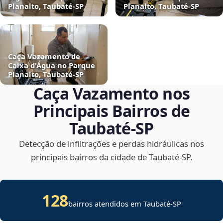
Planalto, Taubaté‑SP
Planalto, Taubaté‑SP
Caça Vazamento de
Caixa d'Água no Parque
Planalto, Taubaté‑SP
Caça Vazamento nos
Principais Bairros de
Taubaté‑SP
Detecção de infiltrações e perdas hidráulicas nos
principais bairros da cidade de Taubaté‑SP.
128
bairros atendidos em Taubaté-SP