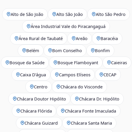
Alto de São João
Alto São João
Alto São Pedro
Área Industrial Vale do Piracangaguá
Área Rural de Taubaté
Areão
Baracéia
Belém
Bom Conselho
Bonfim
Bosque da Saúde
Bosque Flamboyant
Caieiras
Caixa D’água
Campos Elíseos
CECAP
Centro
Chácara do Visconde
Chácara Doutor Hipólito
Chácara Dr. Hipólito
Chácara Flórida
Chácara Fonte Imaculada
Chácara Guizard
Chácara Santa Maria