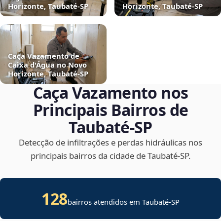
Horizonte, Taubaté‑SP
Horizonte, Taubaté‑SP
Caça Vazamento de
Caixa d'Água no Novo
Horizonte, Taubaté‑SP
Caça Vazamento nos
Principais Bairros de
Taubaté‑SP
Detecção de infiltrações e perdas hidráulicas nos
principais bairros da cidade de Taubaté‑SP.
128
bairros atendidos em Taubaté-SP