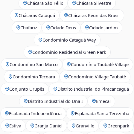
Chácara São Félix
Chácara Silvestre
Chácaras Cataguá
Chácaras Reunidas Brasil
Chafariz
Cidade Deus
Cidade Jardim
Condomínio Cataguá Way
Condomínio Residencial Green Park
Condomínio San Marco
Condomínio Taubaté Village
Condomínio Tecoara
Condomínio Village Taubaté
Conjunto Urupês
Distrito Industrial do Piracancaguá
Distrito Industrial do Una I
Emecal
Esplanada Independência
Esplanada Santa Terezinha
Estiva
Granja Daniel
Granville
Greenpark