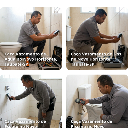
Caça Vazamento de
Caça Vazamento de Gás
Água no Novo Horizonte,
no Novo Horizonte,
Taubaté‑SP
Taubaté‑SP
Caça Vazamento de
Caça Vazamento de
Esgoto no Novo
Piscina no Novo