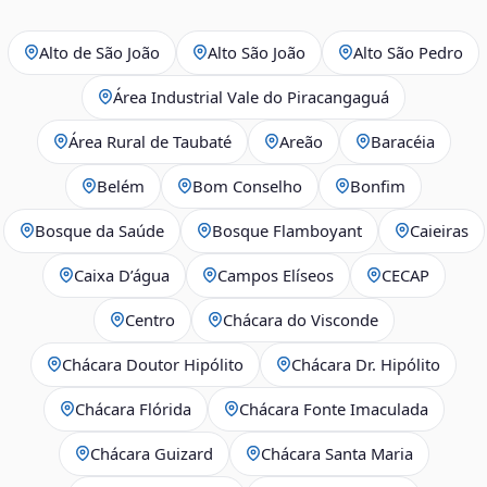
Alto de São João
Alto São João
Alto São Pedro
Área Industrial Vale do Piracangaguá
Área Rural de Taubaté
Areão
Baracéia
Belém
Bom Conselho
Bonfim
Bosque da Saúde
Bosque Flamboyant
Caieiras
Caixa D’água
Campos Elíseos
CECAP
Centro
Chácara do Visconde
Chácara Doutor Hipólito
Chácara Dr. Hipólito
Chácara Flórida
Chácara Fonte Imaculada
Chácara Guizard
Chácara Santa Maria