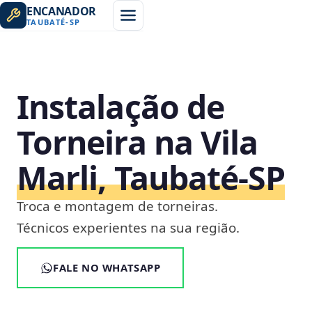
ENCANADOR
TAUBATÉ
-
SP
Instalação de
Torneira na Vila
Marli, Taubaté‑SP
Troca e montagem de torneiras.
Técnicos experientes na sua região.
FALE NO WHATSAPP