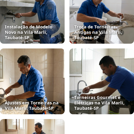
Instalação de Modelo
Troca de Torneiras
Novo na Vila Marli,
Antigas na Vila Marli,
Taubaté‑SP
Taubaté‑SP
Torneiras Gourmet e
Ajustes em Torneiras na
Elétricas na Vila Marli,
Vila Marli, Taubaté‑SP
Taubaté‑SP