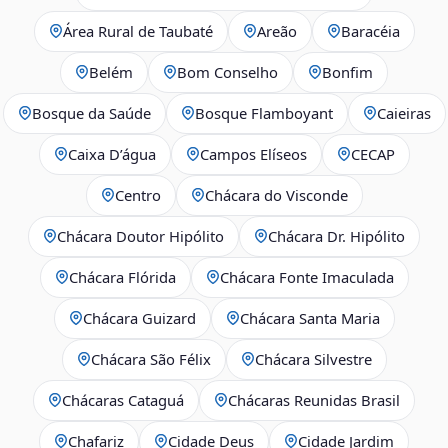
Área Rural de Taubaté
Areão
Baracéia
Belém
Bom Conselho
Bonfim
Bosque da Saúde
Bosque Flamboyant
Caieiras
Caixa D’água
Campos Elíseos
CECAP
Centro
Chácara do Visconde
Chácara Doutor Hipólito
Chácara Dr. Hipólito
Chácara Flórida
Chácara Fonte Imaculada
Chácara Guizard
Chácara Santa Maria
Chácara São Félix
Chácara Silvestre
Chácaras Cataguá
Chácaras Reunidas Brasil
Chafariz
Cidade Deus
Cidade Jardim