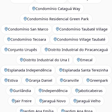
Condomínio Cataguá Way
Condomínio Residencial Green Park
Condomínio San Marco
Condomínio Taubaté Village
Condomínio Tecoara
Condomínio Village Taubaté
Conjunto Urupês
Distrito Industrial do Piracancaguá
Distrito Industrial do Una I
Emecal
Esplanada Independência
Esplanada Santa Terezinha
Estiva
Granja Daniel
Granville
Greenpark
Gurilândia
Independência
Jaboticabeiras
Jair Freire
Jaraguá Novo
Jaraguá Velho
Jardim Ana Emília
Jardim Ana Rosa