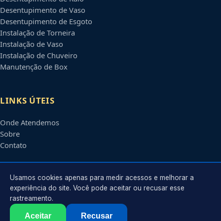
Desentupimento de Vaso
Desentupimento de Esgoto
Instalação de Torneira
Instalação de Vaso
Instalação de Chuveiro
Manutenção de Box
LINKS ÚTEIS
Onde Atendemos
Sobre
Contato
CONTATO
Usamos cookies apenas para medir acessos e melhorar a
experiência do site. Você pode aceitar ou recusar esse
rastreamento.
Atendimento em
Taubaté
-
SP
e regiões parceiras
contato@encanadoremtaubate.com.br
Aceitar
Recusar