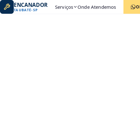
ENCANADOR
Serviços
Onde Atendemos
O
TAUBATÉ
-
SP